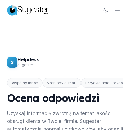
Helpdesk
S
Sugester
Wspólny inbox
Szablony e-maili
Przydzielanie i przepły
HELPDESK
Ocena odpowiedzi
Uzyskaj informację zwrotną na temat jakości
obsługi klienta w Twojej firmie. Sugester
automatycznie poprosi użytkowników, aby ocenili