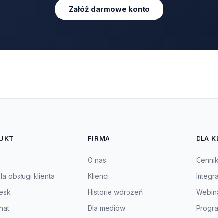
Załóż darmowe konto
UKT
FIRMA
DLA K
O nas
Cenni
a obsługi klienta
Klienci
Integr
esk
Historie wdrożeń
Webin
hat
Dla mediów
Progra