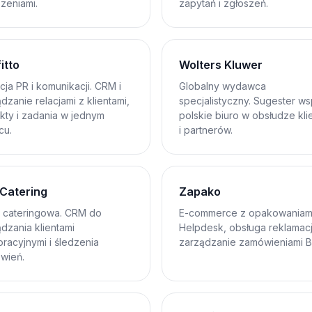
zeniami.
zapytań i zgłoszeń.
itto
Wolters Kluwer
ja PR i komunikacji. CRM i
Globalny wydawca
dzanie relacjami z klientami,
specjalistyczny. Sugester ws
kty i zadania w jednym
polskie biuro w obsłudze kl
cu.
i partnerów.
 Catering
Zapako
a cateringowa. CRM do
E-commerce z opakowaniami
dzania klientami
Helpdesk, obsługa reklamacji
racyjnymi i śledzenia
zarządzanie zamówieniami B
wień.