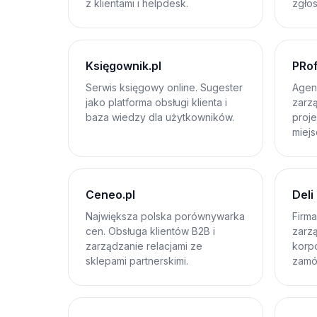
z klientami i helpdesk.
zgłos
Księgownik.pl
PRof
Serwis księgowy online. Sugester
Agenc
jako platforma obsługi klienta i
zarzą
baza wiedzy dla użytkowników.
proje
miejs
Ceneo.pl
Deli
Największa polska porównywarka
Firm
cen. Obsługa klientów B2B i
zarzą
zarządzanie relacjami ze
korpo
sklepami partnerskimi.
zamó