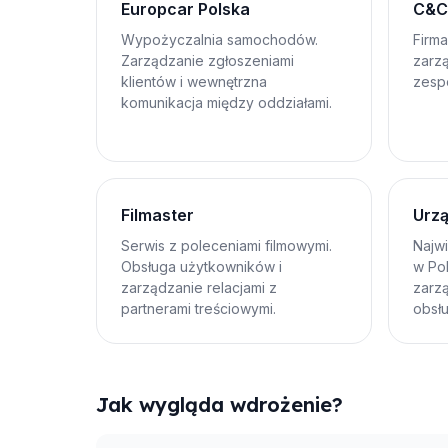
Europcar Polska
C&C
Wypożyczalnia samochodów.
Firma
Zarządzanie zgłoszeniami
zarzą
klientów i wewnętrzna
zespo
komunikacja między oddziałami.
Filmaster
Urzą
Serwis z poleceniami filmowymi.
Najw
Obsługa użytkowników i
w Po
zarządzanie relacjami z
zarz
partnerami treściowymi.
obsł
Jak wygląda wdrożenie?