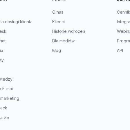
O nas
Cenni
a obsługi klienta
Klienci
Integr
esk
Historie wdrożeń
Webin
hat
Dla mediów
Progra
ia
Blog
API
ty
wiedzy
 E-mail
 marketing
ack
larze