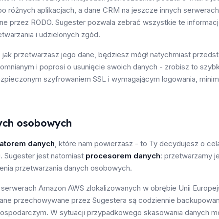
o różnych aplikacjach, a dane CRM na jeszcze innych serwerach.
 przez RODO. Sugester pozwala zebrać wszystkie te informacj
twarzania i udzielonych zgód.
Cię jak przetwarzasz jego dane, będziesz mógł natychmiast przeds
mnianym i poprosi o usunięcie swoich danych - zrobisz to szybk
ezpieczonym szyfrowaniem SSL i wymagającym logowania, minimali
nych osobowych
ratorem danych
, które nam powierzasz - to Ty decydujesz o cel
Sugester jest natomiast
procesorem danych
: przetwarzamy j
enia przetwarzania danych osobowych.
a serwerach Amazon AWS zlokalizowanych w obrębie Unii Europej
 dane przechowywane przez Sugestera są codziennie backupowa
Gospodarczym. W sytuacji przypadkowego skasowania danych m