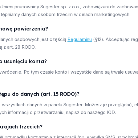
nieni pracownicy Sugester sp. z o.o., zobowiązani do zachowan
dostępniamy danych osobom trzecim w celach marketingowych.
mowę powierzenia?
danych osobowych jest częścią
Regulaminu
(§12). Akceptując regu
 z art. 28 RODO.
o usunięciu konta?
zywrócenie. Po tym czasie konto i wszystkie dane są trwale usu
ępu do danych (art. 15 RODO)?
do wszystkich danych w panelu Sugester. Możesz je przeglądać,
h informacji o przetwarzaniu, napisz do naszego IOD.
rajach trzecich?
. W przypadku korzystania z integracji (np. wysyłka SMS, synchro