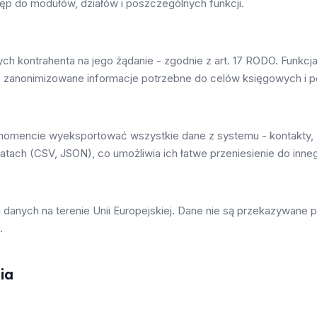
p do modułów, działów i poszczególnych funkcji.
ych kontrahenta na jego żądanie - zgodnie z art. 17 RODO. Funkc
 zanonimizowane informacje potrzebne do celów księgowych i 
mencie wyeksportować wszystkie dane z systemu - kontakty, zgło
ach (CSV, JSON), co umożliwia ich łatwe przeniesienie do inne
m danych na terenie Unii Europejskiej. Dane nie są przekazywan
.
ia