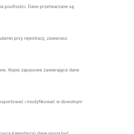
ia poufności. Dane przetwarzane są
lamin przy rejestracji, zawierasz
wane. Kopie zapasowe zawierające dane
 eksportować i modyfikować w dowolnym
nizacja kalendarza) dane mogą być