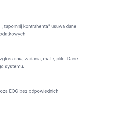
ja „zapomnij kontrahenta" usuwa dane
podatkowych.
szenia, zadania, maile, pliki. Dane
go systemu.
e poza EOG bez odpowiednich