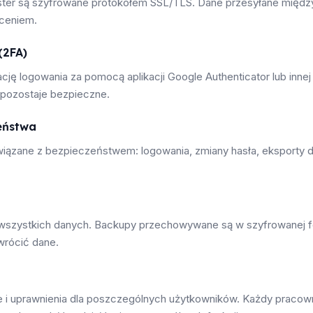
ster są szyfrowane protokołem SSL/TLS. Dane przesyłane między
ceniem.
(2FA)
 logowania za pomocą aplikacji Google Authenticator lub innej k
 pozostaje bezpieczne.
eństwa
wiązane z bezpieczeństwem: logowania, zmiany hasła, eksporty d
szystkich danych. Backupy przechowywane są w szyfrowanej f
wrócić dane.
e i uprawnienia dla poszczególnych użytkowników. Każdy pracowni