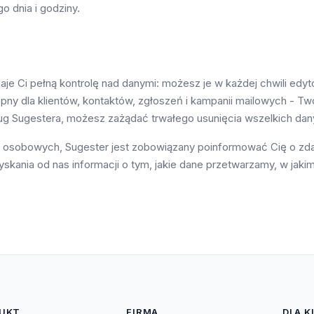
 dnia i godziny.
je Ci pełną kontrolę nad danymi: możesz je w każdej chwili ed
pny dla klientów, kontaktów, zgłoszeń i kampanii mailowych - T
sług Sugestera, możesz zażądać trwałego usunięcia wszelkich da
osobowych, Sugester jest zobowiązany poinformować Cię o zdar
skania od nas informacji o tym, jakie dane przetwarzamy, w jakim 
UKT
FIRMA
DLA K