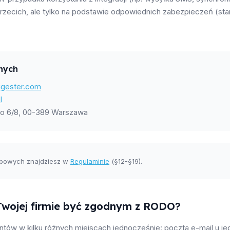
rzecich, ale tylko na podstawie odpowiednich zabezpieczeń (st
nych
gester.com
l
ego 6/8, 00-389 Warszawa
obowych znajdziesz w
Regulaminie
(§12-§19).
wojej firmie być zgodnym z RODO?
ntów w kilku różnych miejscach jednocześnie: poczta e-mail u j