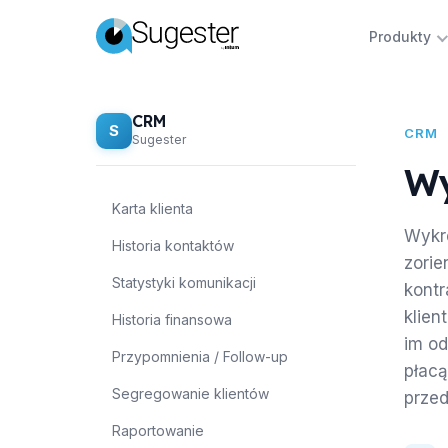
Produkty
CRM
S
CRM
Sugester
Wy
Karta klienta
Wykre
Historia kontaktów
zorie
Statystyki komunikacji
kontr
klien
Historia finansowa
im od
Przypomnienia / Follow-up
płacą
Segregowanie klientów
przed
Raportowanie