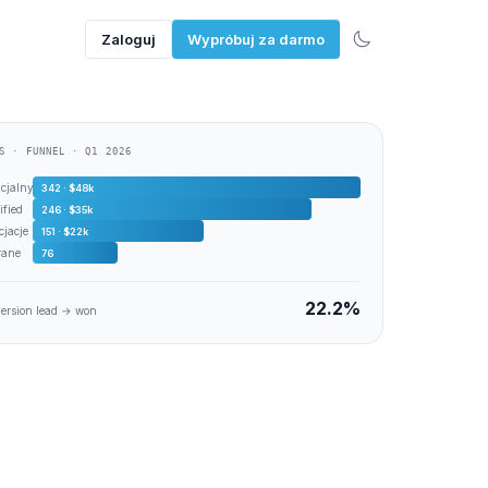
Zaloguj
Wypróbuj za darmo
S · FUNNEL · Q1 2026
ncjalnys
342 · $48k
ified
246 · $35k
cjacje
151 · $22k
rane
76
22.2%
ersion lead → won