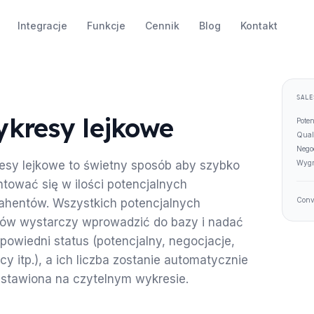
Integracje
Funkcje
Cennik
Blog
Kontakt
SALE
kresy lejkowe
Pote
Qual
Nego
Wyg
sy lejkowe to świetny sposób aby szybko
ntować się w ilości potencjalnych
Conv
ahentów. Wszystkich potencjalnych
tów wystarczy wprowadzić do bazy i nadać
powiedni status (potencjalny, negocjacje,
cy itp.), a ich liczba zostanie automatycznie
stawiona na czytelnym wykresie.