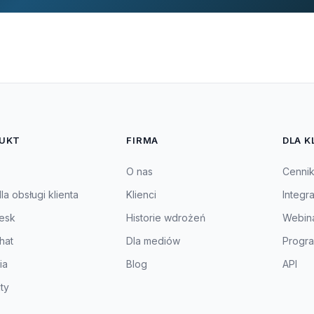
UKT
FIRMA
DLA K
O nas
Cenni
a obsługi klienta
Klienci
Integr
esk
Historie wdrożeń
Webin
hat
Dla mediów
Progra
ia
Blog
API
ty