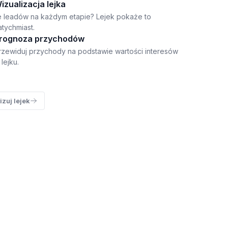
izualizacja lejka
le leadów na każdym etapie? Lejek pokaże to
atychmiast.
rognoza przychodów
rzewiduj przychody na podstawie wartości interesów
 lejku.
izuj lejek