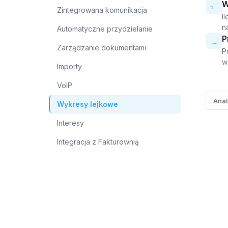
W
Zintegrowana komunikacja
I
n
Automatyczne przydzielanie
P
Zarządzanie dokumentami
P
w
Importy
VoIP
Anal
Wykresy lejkowe
Interesy
Integracja z Fakturownią