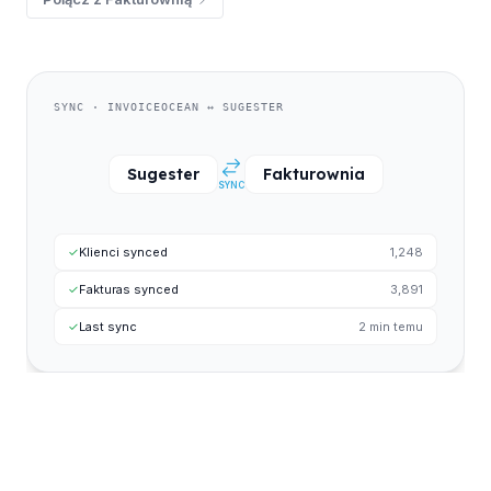
SYNC · INVOICEOCEAN ↔ SUGESTER
Sugester
Fakturownia
SYNC
✓
Klienci synced
1,248
✓
Fakturas synced
3,891
✓
Last sync
2 min temu