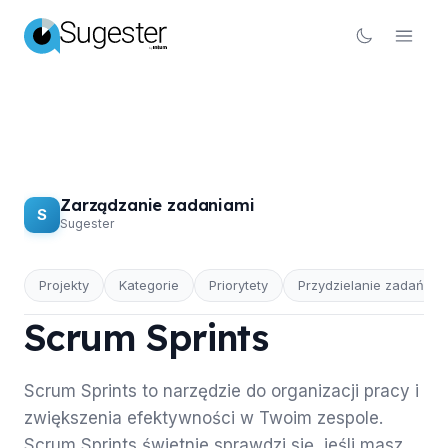
Zarządzanie zadaniami
S
Sugester
Projekty
Kategorie
Priorytety
Przydzielanie zadań
ZARZĄDZANIE ZADANIAMI
Scrum Sprints
Scrum Sprints to narzędzie do organizacji pracy i
zwiększenia efektywności w Twoim zespole.
Scrum Sprints świetnie sprawdzi się, jeśli masz