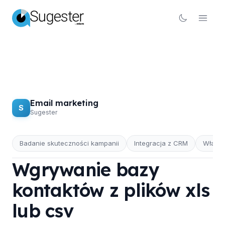
Email marketing
S
Sugester
Badanie skuteczności kampanii
Integracja z CRM
Własn
EMAIL MARKETING
Wgrywanie bazy
kontaktów z plików xls
lub csv