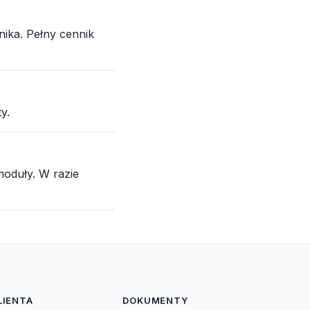
ika. Pełny cennik
y.
moduły. W razie
LIENTA
DOKUMENTY