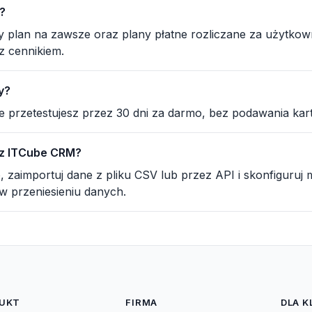
r?
plan na zawsze oraz plany płatne rozliczane za użytkown
 z cennikiem.
y?
e przetestujesz przez 30 dni za darmo, bez podawania kart
 z ITCube CRM?
 zaimportuj dane z pliku CSV lub przez API i skonfiguruj 
 przeniesieniu danych.
UKT
FIRMA
DLA K