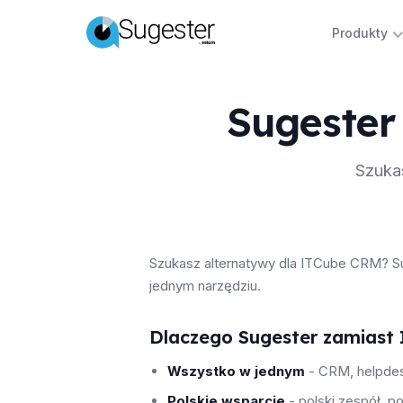
Produkty
Sugester
Szuka
Szukasz alternatywy dla ITCube CRM? Su
jednym narzędziu.
Dlaczego Sugester zamiast
Wszystko w jednym
- CRM, helpdesk,
Polskie wsparcie
- polski zespół, p