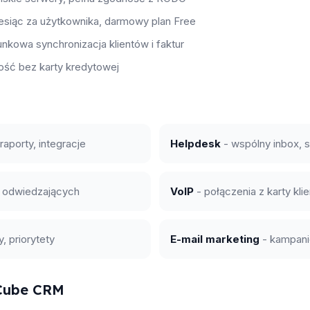
iesiąc za użytkownika, darmowy plan Free
nkowa synchronizacja klientów i faktur
ość bez karty kredytowej
raporty, integracje
Helpdesk
- wspólny inbox, 
d odwiedzających
VoIP
- połączenia z karty kli
, priorytety
E-mail marketing
- kampani
TCube CRM