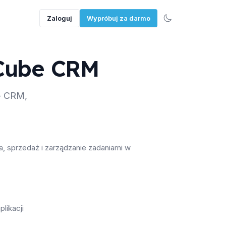
Zaloguj
Wypróbuj za darmo
TCube CRM
- CRM,
, sprzedaż i zarządzanie zadaniami w
likacji