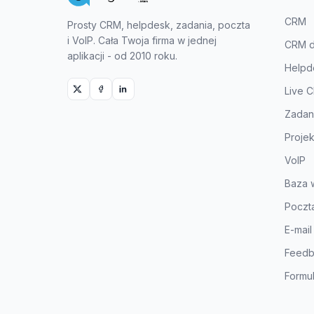
CRM
Prosty CRM, helpdesk, zadania, poczta
i VoIP. Cała Twoja firma w jednej
CRM dl
aplikacji - od 2010 roku.
Helpd
Live C
Zadan
Projek
VoIP
Baza 
Poczta
E-mail
Feedb
Formu