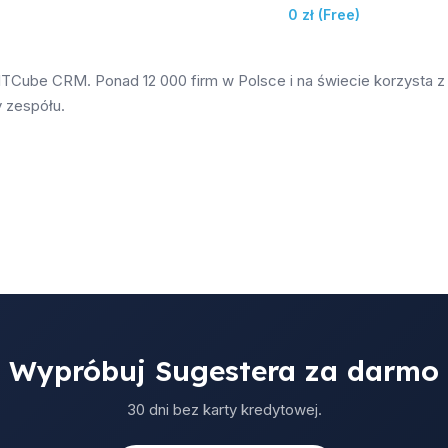
0 zł (Free)
ITCube CRM. Ponad 12 000 firm w Polsce i na świecie korzysta z 
y zespółu.
Wypróbuj Sugestera za darmo
30 dni bez karty kredytowej.