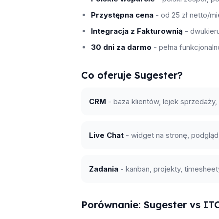
Przystępna cena
- od 25 zł netto/m
Integracja z Fakturownią
- dwukieru
30 dni za darmo
- pełna funkcjonaln
Co oferuje Sugester?
CRM
- baza klientów, lejek sprzedaży, 
Live Chat
- widget na stronę, podglą
Zadania
- kanban, projekty, timesheety
Porównanie: Sugester vs I