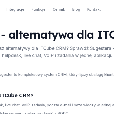
Integracje
Funkcje
Cennik
Blog
Kontakt
 - alternatywa dla I
sz alternatywy dla ITCube CRM? Sprawdź Sugestera 
helpdesk, live chat, VoIP i zadania w jednej aplikacji.
gester to kompleksowy system CRM, który łączy obsługę klienta
 ITCube CRM?
 live chat, VoIP, zadania, poczta e-mail i baza wiedzy w jednej ap
olskie serwery, pełna zgodność z RODO