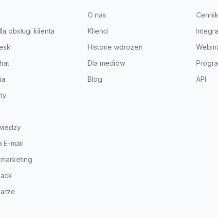
O nas
Cenni
a obsługi klienta
Klienci
Integr
esk
Historie wdrożeń
Webin
hat
Dla mediów
Progra
ia
Blog
API
ty
wiedzy
 E-mail
 marketing
ack
larze