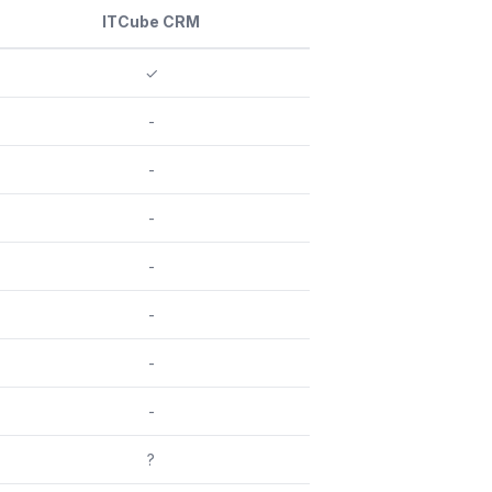
ITCube CRM
✓
-
-
-
-
-
-
-
?